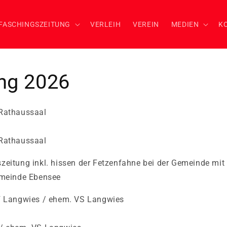
FASCHINGSZEITUNG
VERLEIH
VEREIN
MEDIEN
K
ng 2026
 Rathaussaal
 Rathaussaal
eitung inkl. hissen der Fetzenfahne bei der Gemeinde mit
emeinde Ebensee
FF Langwies / ehem. VS Langwies