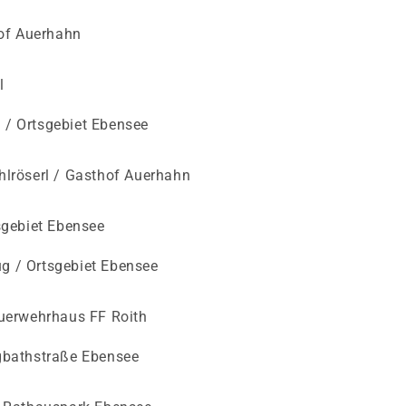
hof Auerhahn
l
 / Ortsgebiet Ebensee
hlröserl / Gasthof Auerhahn
sgebiet Ebensee
g / Ortsgebiet Ebensee
euerwehrhaus FF Roith
gbathstraße Ebensee