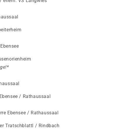
 / ehem. VS Langwies
haussaal
beiterheim
m Ebensee
­seno­rienheim
ge!*
thaussaal
 Ebensee / Rathaussaal
arre Ebensee / Rathaussaal
r Tratschblattl / Rindbach